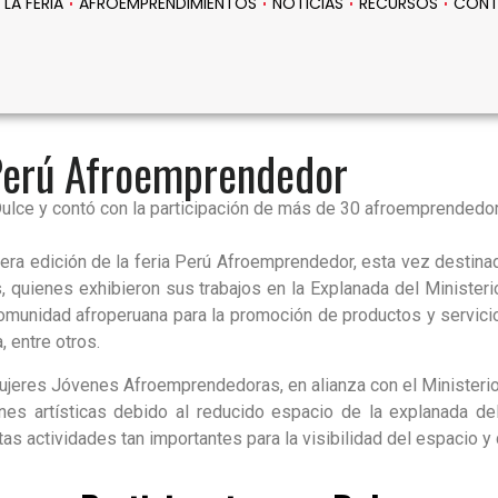
LA FERIA
AFROEMPRENDIMIENTOS
NOTICIAS
RECURSOS
CON
 Perú Afroemprendedor
 Dulce y contó con la participación de más de 30 afroemprendedo
rcera edición de la feria Perú Afroemprendedor, esta vez destin
 quienes exhibieron sus trabajos en la Explanada del Ministerio
omunidad afroperuana para la promoción de productos y servicios
, entre otros.
Mujeres Jóvenes Afroemprendedoras, en alianza con el Ministerio
nes artísticas debido al reducido espacio de la explanada de
s actividades tan importantes para la visibilidad del espacio y 