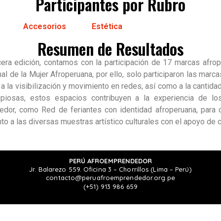
Participantes por Rubro
Accesorios
Estética
Resumen de Resultados
era edición, contamos con la participación de 17 marcas afrope
al de la Mujer Afroperuana, por ello, solo participaron las mar
 la visibilización y movimiento en redes, así como a la cantidad d
opiosas, estos espacios contribuyen a la experiencia de l
dor, como Red de feriantes con identidad afroperuana, para c
nto a las diversas muestras artístico culturales con el apoyo de 
PERÚ AFROEMPRENDEDOR
Jr. Balarezo 559. Oficina 3 – Chorrillos (Lima – Perú)
contacto@peruafroemprendedor.org.pe
(+51) 913 986 659