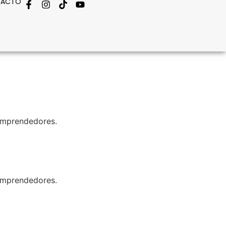
TACTO
oemprendedores.
oemprendedores.