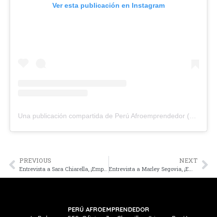
Ver esta publicación en Instagram
Una publicación compartida de Perú Afroemprendedor (@peruafroemprendedor)
PREVIOUS
NEXT
Entrevista a Sara Chiarella, ¡Emprendedora del programa Perú Afro emprendedor!
Entrevista a Marley Segovia, ¡Emprendedora de Mariposa Azul!
PERÚ AFROEMPRENDEDOR